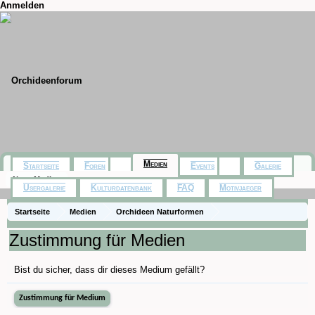
Anmelden
Medien
Startseite
Foren
Events
Galerie
Neue Medien
Usergalerie
Kulturdatenbank
FAQ
Motivjaeger
Startseite
Medien
Orchideen Naturformen
Erycina crista-galli
Zustimmung für Medien
Bist du sicher, dass dir dieses Medium gefällt?