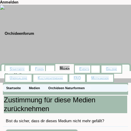
Anmelden
Medien
Startseite
Foren
Events
Galerie
Neue Medien
Usergalerie
Kulturdatenbank
FAQ
Motivjaeger
Startseite
Medien
Orchideen Naturformen
Encyclia pulchella
Zustimmung für diese Medien
zurücknehmen
Bist du sicher, dass dir dieses Medium nicht mehr gefällt?