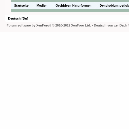
Startseite
Medien
Orchideen Naturformen
Dendrobium petio
Deutsch [Du]
Forum software by XenForo
© 2010-2019 XenForo Ltd.
-
Deutsch von xenDach
®