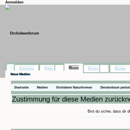
Anmelden
Medien
Startseite
Foren
Events
Galerie
Neue Medien
Startseite
Medien
Orchideen Naturformen
Dendrobium petio
Zustimmung für diese Medien zurück
Bist du sicher, dass dir 