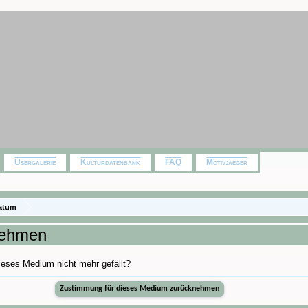
Usergalerie
Kulturdatenbank
FAQ
Motivjaeger
latum
nehmen
dieses Medium nicht mehr gefällt?