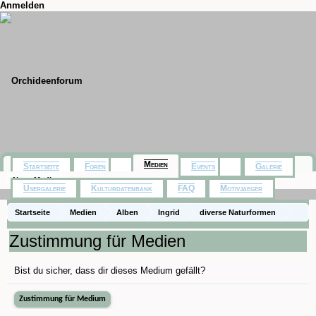
Anmelden
Medien
Startseite
Foren
Events
Galerie
Neue Medien
Usergalerie
Kulturdatenbank
FAQ
Motivjaeger
Startseite
Medien
Alben
Ingrid
diverse Naturformen
Dendrobium cinnabarinum
Zustimmung für Medien
Bist du sicher, dass dir dieses Medium gefällt?