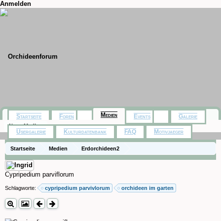
Anmelden
Medien
Startseite
Foren
Events
Galerie
Neue Medien
Usergalerie
Kulturdatenbank
FAQ
Motivjaeger
Startseite
Medien
Erdorchideen2
Cypripedium parviflorum
Schlagworte:
cypripedium parvivlorum
orchideen im garten