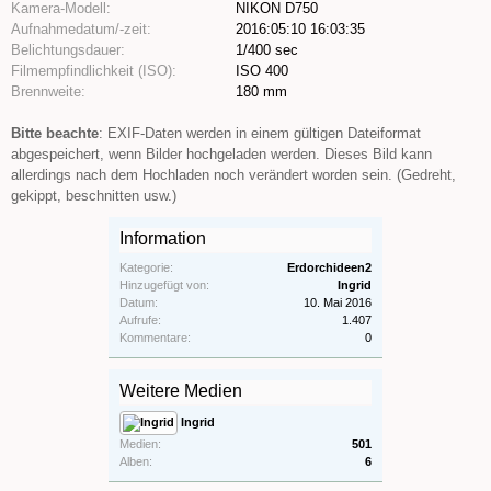
Kamera-Modell:
NIKON D750
Aufnahmedatum/-zeit:
2016:05:10 16:03:35
Belichtungsdauer:
1/400 sec
Filmempfindlichkeit (ISO):
ISO 400
Brennweite:
180 mm
Bitte beachte
: EXIF-Daten werden in einem gültigen Dateiformat
abgespeichert, wenn Bilder hochgeladen werden. Dieses Bild kann
allerdings nach dem Hochladen noch verändert worden sein. (Gedreht,
gekippt, beschnitten usw.)
Information
Kategorie:
Erdorchideen2
Hinzugefügt von:
Ingrid
Datum:
10. Mai 2016
Aufrufe:
1.407
Kommentare:
0
Weitere Medien
Ingrid
Medien:
501
Alben:
6