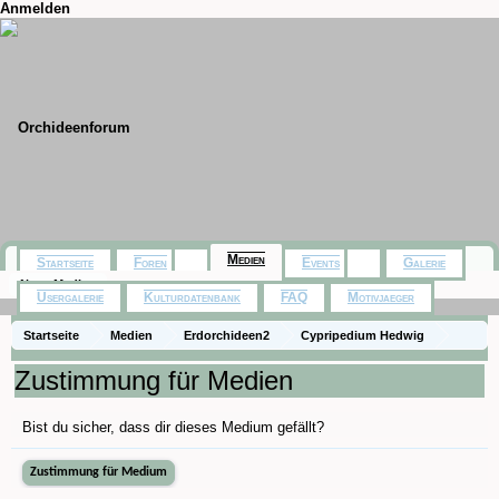
Anmelden
Medien
Startseite
Foren
Events
Galerie
Neue Medien
Usergalerie
Kulturdatenbank
FAQ
Motivjaeger
Startseite
Medien
Erdorchideen2
Cypripedium Hedwig
Zustimmung für Medien
Bist du sicher, dass dir dieses Medium gefällt?