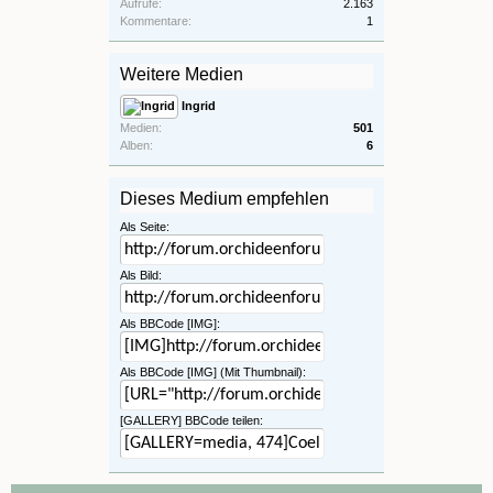
Aufrufe:
2.163
Kommentare:
1
Weitere Medien
Ingrid
Medien:
501
Alben:
6
Dieses Medium empfehlen
Als Seite:
Als Bild:
Als BBCode [IMG]:
Als BBCode [IMG] (Mit Thumbnail):
[GALLERY] BBCode teilen: