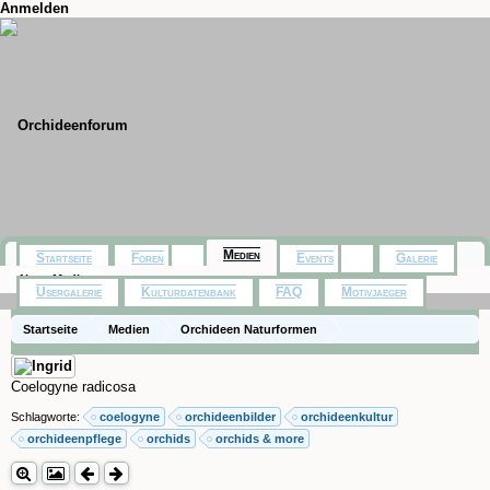
Anmelden
Medien
Startseite
Foren
Events
Galerie
Neue Medien
Usergalerie
Kulturdatenbank
FAQ
Motivjaeger
Startseite
Medien
Orchideen Naturformen
Coelogyne radicosa
Schlagworte:
coelogyne
orchideenbilder
orchideenkultur
orchideenpflege
orchids
orchids & more