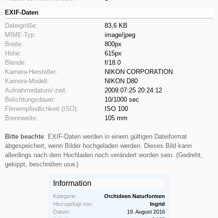
EXIF-Daten
Dateigröße:
83,6 KB
MIME-Typ:
image/jpeg
Breite:
800px
Höhe:
615px
Blende:
f/18.0
Kamera-Hersteller:
NIKON CORPORATION
Kamera-Modell:
NIKON D80
Aufnahmedatum/-zeit:
2009:07:25 20:24:12
Belichtungsdauer:
10/1000 sec
Filmempfindlichkeit (ISO):
ISO 100
Brennweite:
105 mm
Bitte beachte
: EXIF-Daten werden in einem gültigen Dateiformat
abgespeichert, wenn Bilder hochgeladen werden. Dieses Bild kann
allerdings nach dem Hochladen noch verändert worden sein. (Gedreht,
gekippt, beschnitten usw.)
Information
Kategorie:
Orchideen Naturformen
Hinzugefügt von:
Ingrid
Datum:
19. August 2016