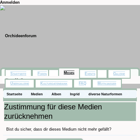
Anmelden
Medien
Startseite
Foren
Events
Galerie
Neue Medien
Usergalerie
Kulturdatenbank
FAQ
Motivjaeger
Startseite
Medien
Alben
Ingrid
diverse Naturformen
Coelogyne cristata
Zustimmung für diese Medien
zurücknehmen
Bist du sicher, dass dir dieses Medium nicht mehr gefällt?