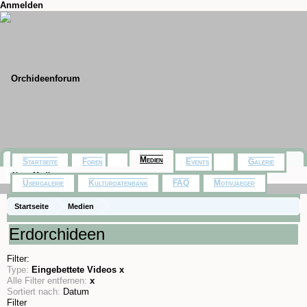
Anmelden
Medien
Startseite
Foren
Events
Galerie
Neue Medien
Usergalerie
Kulturdatenbank
FAQ
Motivjaeger
Startseite
Medien
Erdorchideen
Filter:
Type:
Eingebettete Videos
x
Alle Filter entfernen:
x
Sortiert nach:
Datum
Filter