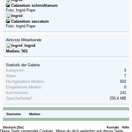
Catasetum schmidtianum
Foto: Ingrid Pape
Catasetum saccatum
Foto: Ingrid Pape
Aktivste Mitwirkende
Ingrid
Medien: 501
Statistik der Galerie
Kategorien:
3
Alben:
7
Hochgeladene Medien:
502
Eingebettete Medien:
0
Kommentare:
141
Speicherbedarf:
255,6 MB
Startseite
Medien
Deutsch [Du]
Kontakt
Hilfe
Diese Seite verwendet Cookies. Wenn du dich weiterhin auf dieser Seite