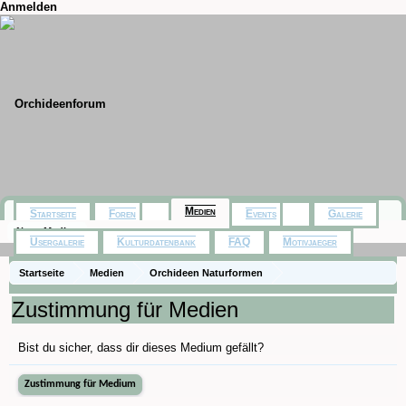
Anmelden
Medien
Startseite
Foren
Events
Galerie
Neue Medien
Usergalerie
Kulturdatenbank
FAQ
Motivjaeger
Startseite
Medien
Orchideen Naturformen
Calanthe hankockii
Zustimmung für Medien
Bist du sicher, dass dir dieses Medium gefällt?