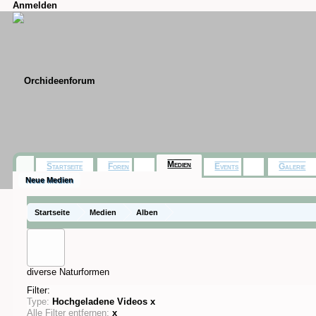
Anmelden
Medien
Startseite
Foren
Events
Galerie
Neue Medien
Startseite
Medien
Alben
diverse Naturformen
Filter:
Type:
Hochgeladene Videos
x
Alle Filter entfernen:
x