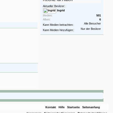
Aktueller Besitzer:
Ingrid
Medien:
501
Alben:
6
Alle Besucher
Kann Medien betrachten:
Nur der Besitzer
Kann Medien hinzufügen:
Kontakt
Hilfe
Startseite
Seitenanfang