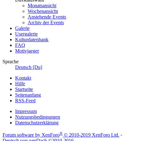
Monatsansicht
Wochenansicht
Anstehende Events
Archiv der Events
Galerie
Usergalerie
Kulturdatenbank
FAQ
Motivjaeger
Sprache
Deutsch [Du]
Kontakt
Hilfe
Startseite
Seitenanfang
RSS-Feed
Impressum
Nutzungsbedingungen
Datenschutzerklärung
®
Forum software by XenForo
© 2010-2019 XenForo Ltd.
-
Deutsch von xenDach
©2010-2016