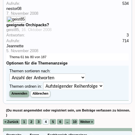
Aufrufe:
534
nestor08
7. November 2008
geeignete Orchipacks?
geist85
,
16. Oktober 2008
Antworten:
3
Aufrufe:
714
Jeannette
5. November 2008
Thema 61 bis 80 von 187
Optionen für die Themenanzeige
Themen sortieren nach:
Themen ordnen in:
(Du musst angemeldet oder registriert sein, um Beiträge verfassen zu können.
)
< Zurück
1
2
3
4
5
6
→
10
Weiter >