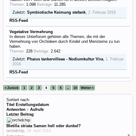
Themen:
1.098
Beiträge:
11.285
Zuletzt:
Symbiotische Keimung
stefank
,
2. Februar 2019
RSS-Feed
Vegetative Vermehrung
In dieses Unterforum gehören alle Themen, die mit der
Vermehrung von Orchideen durch Kindel und Meristeme zu tun
haben.
Themen:
228
Beiträge:
2.642
Zuletzt:
Phaius tankervilleae - Nodiumkultur
Vira
,
1. Februar
2016
RSS-Feed
< Zurück
1
2
3
4
5
6
→
10
Weiter >
Sortiert nach:
Titel
Erstellungsdatum
Antworten ↑
Aufrufe
Letzter Beitrag
Bletilla striata Samen hell oder dunkel?
orchidchip
,
29. April 2014