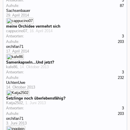
Antworten:
3
Aufrufe:
87
Sachsenbauer
29. April 2014
meine Orchidee vermehrt sich
cappucino07
,
16. April 2014
Antworten:
3
Aufrufe:
203
orchifan71
17. April 2014
Samenkapseln...Und jetzt?
kafe86
,
14. Oktober 2013
Antworten:
3
Aufrufe:
232
UchtenUwe
14. Oktober 2013
Setzlinge noch überlebensfähig?
Katja2502
,
1. Juni 2013
Antworten:
3
Aufrufe:
203
orchifan71
3. Juni 2013