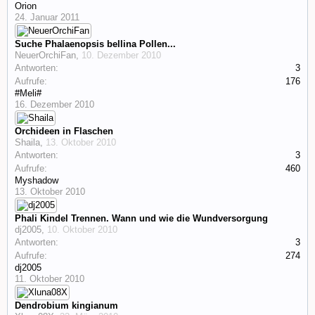
Orion
24. Januar 2011
Suche Phalaenopsis bellina Pollen...
NeuerOrchiFan
,
10. Dezember 2010
Antworten:
3
Aufrufe:
176
#Meli#
16. Dezember 2010
Orchideen in Flaschen
Shaila
,
13. Oktober 2010
Antworten:
3
Aufrufe:
460
Myshadow
13. Oktober 2010
Phali Kindel Trennen. Wann und wie die Wundversorgung
dj2005
,
10. Oktober 2010
Antworten:
3
Aufrufe:
274
dj2005
11. Oktober 2010
Dendrobium kingianum