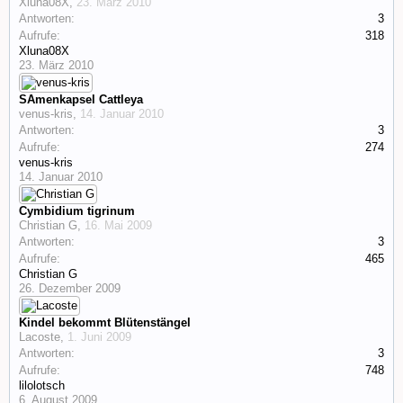
Xluna08X
,
23. März 2010
Antworten:
3
Aufrufe:
318
Xluna08X
23. März 2010
SAmenkapsel Cattleya
venus-kris
,
14. Januar 2010
Antworten:
3
Aufrufe:
274
venus-kris
14. Januar 2010
Cymbidium tigrinum
Christian G
,
16. Mai 2009
Antworten:
3
Aufrufe:
465
Christian G
26. Dezember 2009
Kindel bekommt Blütenstängel
Lacoste
,
1. Juni 2009
Antworten:
3
Aufrufe:
748
lilolotsch
6. August 2009