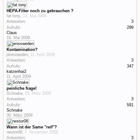
HEPA-Filter noch zu gebrauchen ?
fat tony
,
13. Mai 2009
Antworten:
3
Aufrufe:
299
Claus
16. Mai 2009
Kontamination?
jenssweden
,
11. April 2009
Antworten:
3
Aufrufe:
347
katzenhai2
11. April 2009
peinliche frage!
Schnake
,
29. März 2009
Antworten:
3
Aufrufe:
591
Schnake
30. März 2009
Wann ist der Same "reif"?
nestor08
,
7. November 2008
Antworten:
3