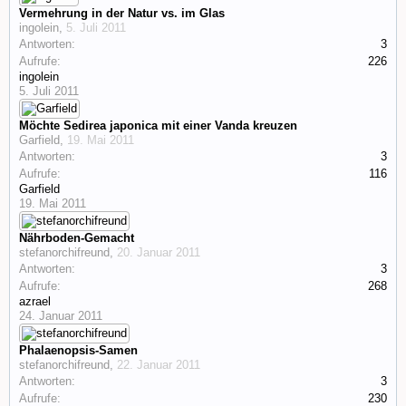
Vermehrung in der Natur vs. im Glas
ingolein
,
5. Juli 2011
Antworten:
3
Aufrufe:
226
ingolein
5. Juli 2011
Möchte Sedirea japonica mit einer Vanda kreuzen
Garfield
,
19. Mai 2011
Antworten:
3
Aufrufe:
116
Garfield
19. Mai 2011
Nährboden-Gemacht
stefanorchifreund
,
20. Januar 2011
Antworten:
3
Aufrufe:
268
azrael
24. Januar 2011
Phalaenopsis-Samen
stefanorchifreund
,
22. Januar 2011
Antworten:
3
Aufrufe:
230