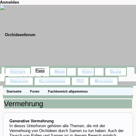
Anmelden
Foren
Startseite
Medien
Events
Galerie
Themen mit aktuellen Beiträgen
Usergalerie
Kulturdatenbank
FAQ
Motivjaeger
Startseite
Foren
Fachbereich allgemeines
Vermehrung
Generative Vermehrung
In dieses Unterforum gehören alle Themen, die mit der
Vermehrung von Orchideen durch Samen zu tun haben. Auch der
Tausch von Pollen und Samen ist in diesem Bereich möglich.