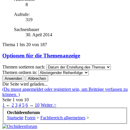
8
Aufrufe:
319
Sachsenbauer
30. April 2014
Thema 1 bis 20 von 187
Optionen für die Themenanzeige
Themen sortieren nach:
Themen ordnen in:
Die Seite wird geladen...
(Du musst angemeldet oder registriert sein, um Beiträge verfassen zu
können. )
Seite 1 von 10
1
←
2
3
4
5
6
→
10
Weiter >
Orchideenforum
Startseite
Foren
>
Fachbereich allgemeines
>