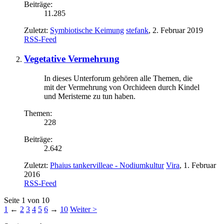
Beiträge:
11.285
Zuletzt:
Symbiotische Keimung
stefank
,
2. Februar 2019
RSS-Feed
Vegetative Vermehrung
In dieses Unterforum gehören alle Themen, die
mit der Vermehrung von Orchideen durch Kindel
und Meristeme zu tun haben.
Themen:
228
Beiträge:
2.642
Zuletzt:
Phaius tankervilleae - Nodiumkultur
Vira
,
1. Februar
2016
RSS-Feed
Seite 1 von 10
1
←
2
3
4
5
6
→
10
Weiter >