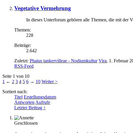
Vegetative Vermehrung
In dieses Unterforum gehören alle Themen, die mit der
Themen:
228
Beiträge:
2.642
Zuletzt:
Phaius tankervilleae - Nodiumkultur
Vira
,
1. Februar 2
RSS-Feed
Seite 1 von 10
1
←
2
3
4
5
6
→
10
Weiter >
Sortiert nach:
Titel
Erstellungsdatum
Antworten
Aufrufe
Letzter Beitrag ↑
Geschlossen