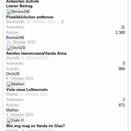
Antworten
Aufrufe
Letzter Beitrag
Plastikkörbchen entfernen
Beckie246
,
10. Oktober 2015
...
2
Antworten:
11
Aufrufe:
2.300
Beckie246
14. Oktober 2015
Aerides lawrenceana/Vanda Anna
Orchi29
,
8. Oktober 2015
Antworten:
0
Aufrufe:
866
Orchi29
8. Oktober 2015
Viele neue Luftwurzeln
Malifan
,
4. Oktober 2015
Antworten:
2
Aufrufe:
871
Malifan
4. Oktober 2015
Wie eng mag es Vanda im Glas?
Gabi.H
,
29. September 2015