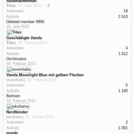
Außenaufenthalt
Titus
,
15. April 2015
...
2
Antworten:
18
Aufrufe:
2.510
Deleted member 9956
18. Juni 2015
Geschädigte Vanda
Titus
,
19. Februar 2015
Antworten:
4
Aufrufe:
1.512
Orchimatze
19. Februar 2015
Vanda Moonlight Blue mit gelben Flecken
essentialia
,
10. Februar 2015
Antworten:
5
Aufrufe:
1.140
Bertram
10. Februar 2015
Nordfenster
jokuhama
,
25. Januar 2015
Antworten:
2
Aufrufe:
1.001
monki