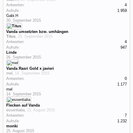
Antworten:
4
Aufrufe:
1.959
Gabi.H
30. September 2015
Vanda umsetzten bzw. umhängen
Titus
,
25. September 2015
Antworten:
4
Aufrufe:
947
Linde
26. September 2015
Vanda Rasri Gold x javieri
mel
,
14. September 2015
Antworten:
0
Aufrufe:
1.177
mel
14. September 2015
Flecken auf Vanda
essentialia
,
21. August 2015
Antworten:
7
Aufrufe:
1.232
monki
25. August 2015