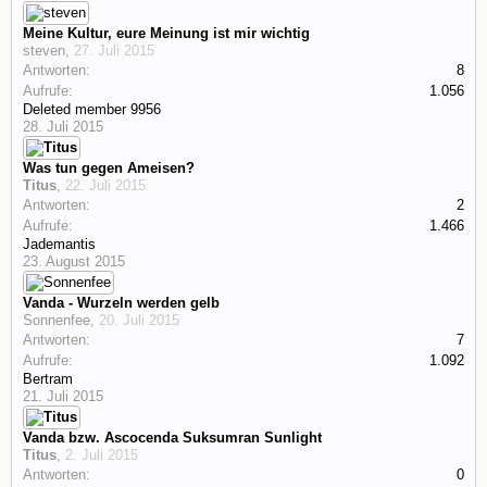
Meine Kultur, eure Meinung ist mir wichtig
steven
,
27. Juli 2015
Antworten:
8
Aufrufe:
1.056
Deleted member 9956
28. Juli 2015
Was tun gegen Ameisen?
Titus
,
22. Juli 2015
Antworten:
2
Aufrufe:
1.466
Jademantis
23. August 2015
Vanda - Wurzeln werden gelb
Sonnenfee
,
20. Juli 2015
Antworten:
7
Aufrufe:
1.092
Bertram
21. Juli 2015
Vanda bzw. Ascocenda Suksumran Sunlight
Titus
,
2. Juli 2015
Antworten:
0