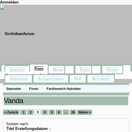
Anmelden
Foren
Startseite
Medien
Events
Galerie
Themen mit aktuellen Beiträgen
Usergalerie
Kulturdatenbank
FAQ
Motivjaeger
Startseite
Foren
Fachbereich Hybriden
Vanda
< Zurück
1
2
3
4
5
6
→
26
Weiter >
Sortiert nach:
Titel
Erstellungsdatum ↓