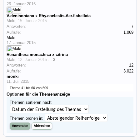
26. Januar 2015
V.denisoniana x Rhy.coelestis-Aer.flabellata
Maki
,
15. Januar 2015
Antworten:
7
Aufrufe:
1.069
Maki
17. Januar 2015
Renanthera monachica x citrina
Maki
,
12. Januar 2015
...
2
Antworten:
12
Aufrufe:
3.022
monki
11. Juli 2015
Thema 41 bis 60 von 509
Optionen für die Themenanzeige
Themen sortieren nach:
Themen ordnen in: