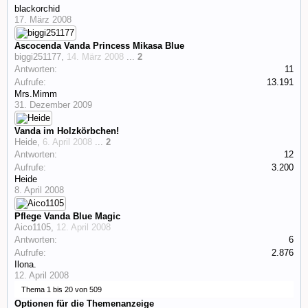
blackorchid
17. März 2008
Ascocenda Vanda Princess Mikasa Blue
biggi251177
,
14. März 2008
...
2
Antworten:
11
Aufrufe:
13.191
Mrs.Mimm
31. Dezember 2009
Vanda im Holzkörbchen!
Heide
,
6. April 2008
...
2
Antworten:
12
Aufrufe:
3.200
Heide
8. April 2008
Pflege Vanda Blue Magic
Aico1105
,
12. April 2008
Antworten:
6
Aufrufe:
2.876
Ilona.
12. April 2008
Thema 1 bis 20 von 509
Optionen für die Themenanzeige