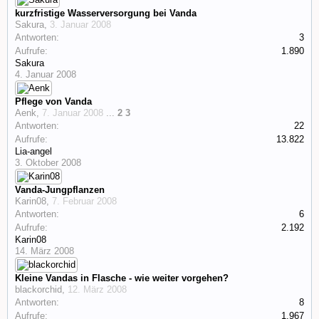
kurzfristige Wasserversorgung bei Vanda
Sakura
,
3. Januar 2008
Antworten:
3
Aufrufe:
1.890
Sakura
4. Januar 2008
Pflege von Vanda
Aenk
,
7. Januar 2008
...
2
3
Antworten:
22
Aufrufe:
13.822
Lia-angel
3. Oktober 2008
Vanda-Jungpflanzen
Karin08
,
7. Februar 2008
Antworten:
6
Aufrufe:
2.192
Karin08
14. März 2008
Kleine Vandas in Flasche - wie weiter vorgehen?
blackorchid
,
12. März 2008
Antworten:
8
Aufrufe:
1.967