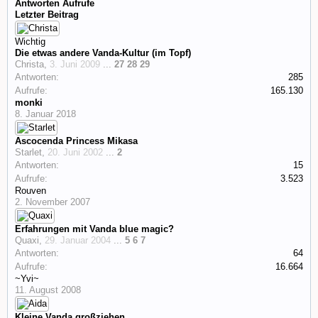
Antworten
Aufrufe
Letzter Beitrag
Wichtig
Die etwas andere Vanda-Kultur (im Topf)
Christa
,
3. Juni 2009
...
27
28
29
Antworten:
285
Aufrufe:
165.130
monki
8. Januar 2018
Ascocenda Princess Mikasa
Starlet
,
20. Juni 2002
...
2
Antworten:
15
Aufrufe:
3.523
Rouven
2. November 2007
Erfahrungen mit Vanda blue magic?
Quaxi
,
29. Januar 2004
...
5
6
7
Antworten:
64
Aufrufe:
16.664
~Yvi~
11. August 2008
Kleine Vanda großziehen