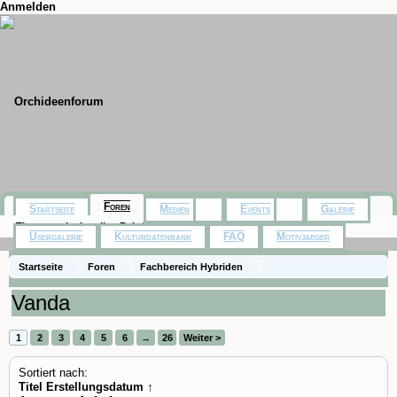
Anmelden
Foren
Startseite
Medien
Events
Galerie
Themen mit aktuellen Beiträgen
Usergalerie
Kulturdatenbank
FAQ
Motivjaeger
Startseite
Foren
Fachbereich Hybriden
Vanda
1
2
3
4
5
6
→
26
Weiter >
Sortiert nach:
Titel
Erstellungsdatum ↑