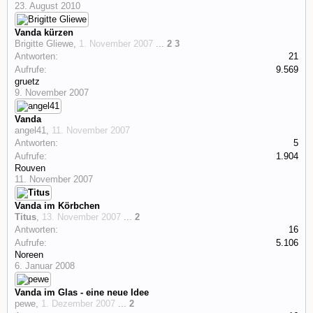
23. August 2010
Vanda kürzen
Brigitte Gliewe
,
1. November 2007
...
2
3
Antworten:
21
Aufrufe:
9.569
gruetz
9. November 2007
Vanda
angel41
,
11. November 2007
Antworten:
5
Aufrufe:
1.904
Rouven
11. November 2007
Vanda im Körbchen
Titus
,
13. November 2007
...
2
Antworten:
16
Aufrufe:
5.106
Noreen
6. Januar 2008
Vanda im Glas - eine neue Idee
pewe
,
1. Dezember 2007
...
2