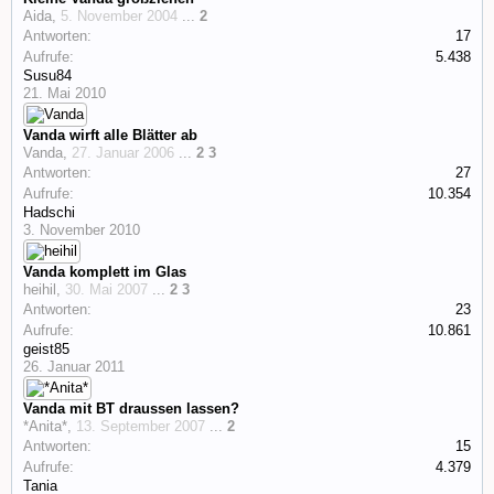
Aida
,
5. November 2004
...
2
Antworten:
17
Aufrufe:
5.438
Susu84
21. Mai 2010
Vanda wirft alle Blätter ab
Vanda
,
27. Januar 2006
...
2
3
Antworten:
27
Aufrufe:
10.354
Hadschi
3. November 2010
Vanda komplett im Glas
heihil
,
30. Mai 2007
...
2
3
Antworten:
23
Aufrufe:
10.861
geist85
26. Januar 2011
Vanda mit BT draussen lassen?
*Anita*
,
13. September 2007
...
2
Antworten:
15
Aufrufe:
4.379
Tania