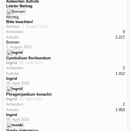
Antworten
Aufrufe
Letzter Beitrag
Wichtig
Bitte beachten!
Bertram
,
1. August 2015
Antworten:
0
Aufrufe:
2.217
Bertram
1. August 2015
Cymbidium floribundum
Ingrid
,
20. April 2015
Antworten:
2
Aufrufe:
1.012
Ingrid
20. April 2015
Phragmipedium kovachii
Ingrid
,
20. April 2015
Antworten:
2
Aufrufe:
1.053
Ingrid
20. April 2015
Vanda vietnamica