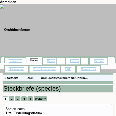
Anmelden
Foren
Startseite
Medien
Events
Galerie
Themen mit aktuellen Beiträgen
Usergalerie
Kulturdatenbank
FAQ
Motivjaeger
Startseite
Foren
Orchideensteckbriefe Naturformen)
Steckbriefe (species)
1
2
3
4
5
Weiter >
Sortiert nach:
Titel
Erstellungsdatum ↑