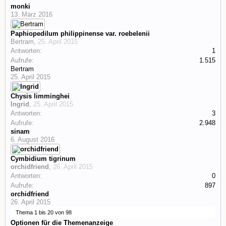
monki
13. März 2016
Paphiopedilum philippinense var. roebelenii
Bertram
,
25. April 2015
Antworten:
1
Aufrufe:
1.515
Bertram
25. April 2015
Chysis limminghei
Ingrid
,
25. April 2015
Antworten:
3
Aufrufe:
2.948
sinam
6. August 2016
Cymbidium tigrinum
orchidfriend
,
26. April 2015
Antworten:
0
Aufrufe:
897
orchidfriend
26. April 2015
Thema 1 bis 20 von 98
Optionen für die Themenanzeige