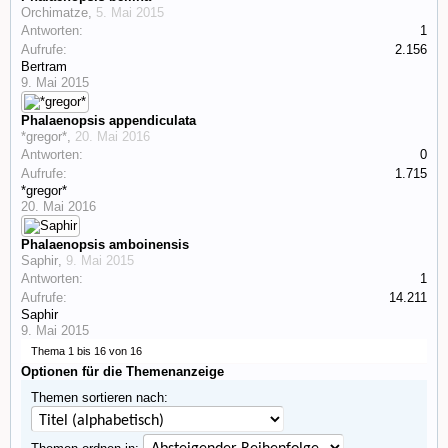
Orchimatze
,
5. Mai 2015
Antworten:
1
Aufrufe:
2.156
Bertram
9. Mai 2015
Phalaenopsis appendiculata
*gregor*
,
20. Mai 2016
Antworten:
0
Aufrufe:
1.715
*gregor*
20. Mai 2016
Phalaenopsis amboinensis
Saphir
,
9. Mai 2015
Antworten:
1
Aufrufe:
14.211
Saphir
9. Mai 2015
Thema 1 bis 16 von 16
Optionen für die Themenanzeige
Themen sortieren nach: