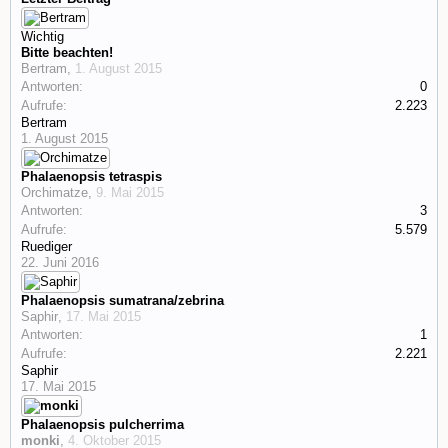
Wichtig
Bitte beachten!
Bertram
,
1. August 2015
Antworten:
0
Aufrufe:
2.223
Bertram
1. August 2015
Phalaenopsis tetraspis
Orchimatze
,
9. Mai 2015
Antworten:
3
Aufrufe:
5.579
Ruediger
22. Juni 2016
Phalaenopsis sumatrana/zebrina
Saphir
,
17. Mai 2015
Antworten:
1
Aufrufe:
2.221
Saphir
17. Mai 2015
Phalaenopsis pulcherrima
monki
,
4. Oktober 2015