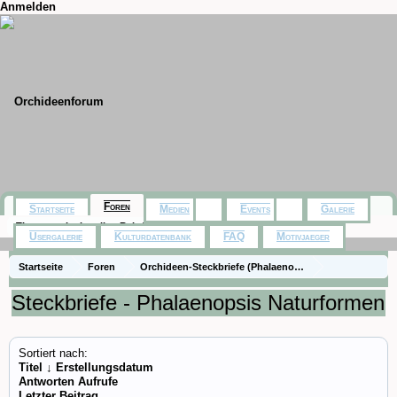
Anmelden
Foren
Startseite
Medien
Events
Galerie
Themen mit aktuellen Beiträgen
Usergalerie
Kulturdatenbank
FAQ
Motivjaeger
Startseite
Foren
Orchideen-Steckbriefe (Phalaenopsis Naturformen und 
Steckbriefe - Phalaenopsis Naturformen
Sortiert nach:
Titel ↓
Erstellungsdatum
Antworten
Aufrufe
Letzter Beitrag