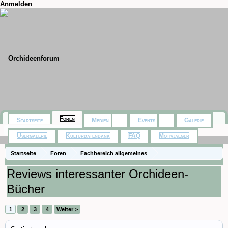
Anmelden
Foren
Startseite
Medien
Events
Galerie
Themen mit aktuellen Beiträgen
Usergalerie
Kulturdatenbank
FAQ
Motivjaeger
Startseite
Foren
Fachbereich allgemeines
Zeitschriften & Bücher
Reviews interessanter Orchideen-
Bücher
1
2
3
4
Weiter >