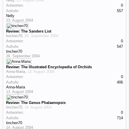
Nelly
,
23. August 2004
Antworten:
0
Aufrufe:
557
Nelly
23. August 2004
Review: The Sanders List
tinchen70
,
26. September 2004
Antworten:
0
Aufrufe:
547
tinchen70
26. September 2004
Review: The Illustrated Encyclopedia of Orchids
Anna-Maria
,
13. August 2004
Antworten:
0
Aufrufe:
406
Anna-Maria
13. August 2004
Review: The Genus Phalaenopsis
tinchen70
,
14. August 2004
Antworten:
0
Aufrufe:
714
tinchen70
14. August 2004