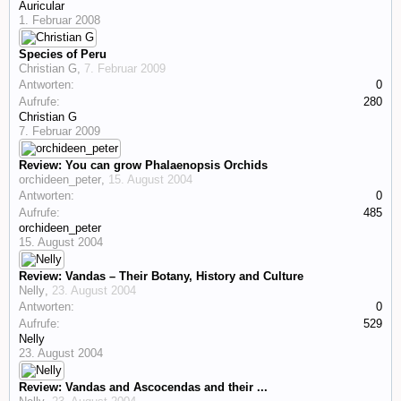
Auricular
1. Februar 2008
Species of Peru
Christian G
,
7. Februar 2009
Antworten:
0
Aufrufe:
280
Christian G
7. Februar 2009
Review: You can grow Phalaenopsis Orchids
orchideen_peter
,
15. August 2004
Antworten:
0
Aufrufe:
485
orchideen_peter
15. August 2004
Review: Vandas – Their Botany, History and Culture
Nelly
,
23. August 2004
Antworten:
0
Aufrufe:
529
Nelly
23. August 2004
Review: Vandas and Ascocendas and their ...