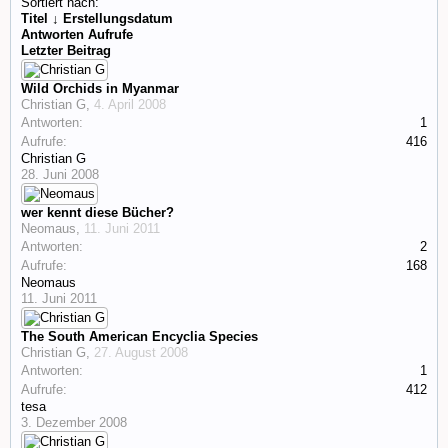
Sortiert nach:
Titel ↓
Erstellungsdatum
Antworten
Aufrufe
Letzter Beitrag
Wild Orchids in Myanmar
Christian G
,
4. April 2008
Antworten:
1
Aufrufe:
416
Christian G
28. Juni 2008
wer kennt diese Bücher?
Neomaus
,
11. Juni 2011
Antworten:
2
Aufrufe:
168
Neomaus
11. Juni 2011
The South American Encyclia Species
Christian G
,
27. August 2008
Antworten:
1
Aufrufe:
412
tesa
3. Dezember 2008