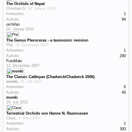
The Orchids of Nepal
Christian G
,
24. Januar 2010
Antworten:
1
Aufrufe:
94
orchifan
24. Januar 2010
The Genus Pteroceras - a taxonomic revision
Phil
,
13. Dezember 2007
Antworten:
1
Aufrufe:
290
FutoMaki
13. Dezember 2007
The Classic Cattleyas (Chadwick/Chadwick 2006)
monki
,
19. Juli 2015
Antworten:
0
Aufrufe:
45
monki
19. Juli 2015
Terrestrial Orchids von Hanne N. Rasmussen
Claus
,
4. März 2007
Antworten:
1
Aufrufe:
393