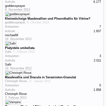
Aufrufe:
6.177
goddessprayer
8. November 2012
Kleinwüchsige Masdevallien und Pleurothallis für Vitrine?
goddessprayer
,
8. Oktober 2012
Antworten:
7
Aufrufe:
1.937
michaelM
19. November 2012
Platystele umbellata
Safir
,
5. Februar 2012
Antworten:
3
Aufrufe:
2.011
Safir
19. November 2012
Masdevallia und Dracula in Seramiston-Granulat
Christoph Risse
,
17. Januar 2013
Antworten:
5
Aufrufe:
1.958
Christoph Risse
3. Februar 2013