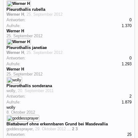
Pleurothallis rubella
Werner H
,
25. September 2012
Antworten:
0
Aufrufe:
1.370
Werner H
25. September 2012
Pleurothallis janetiae
Werner H
,
25. September 2012
Antworten:
0
Aufrufe:
1.293
Werner H
25. September 2012
Pleurothallis sonderana
wolly
,
20. September 2011
Antworten:
2
Aufrufe:
1.879
wolly
8. Oktober 2012
Blattabwurf ohne erkennbaren Grund bei Masdevallia
goddessprayer
,
29. Oktober 2012
...
2
3
Antworten:
25