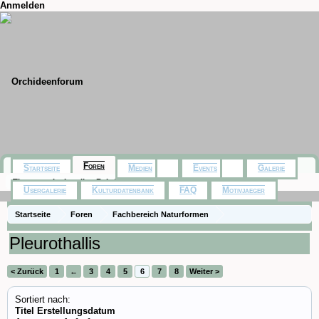
Anmelden
Foren
Startseite
Medien
Events
Galerie
Themen mit aktuellen Beiträgen
Usergalerie
Kulturdatenbank
FAQ
Motivjaeger
Startseite
Foren
Fachbereich Naturformen
Pleurothallis
< Zurück
1
←
3
4
5
6
7
8
Weiter >
Sortiert nach:
Titel
Erstellungsdatum