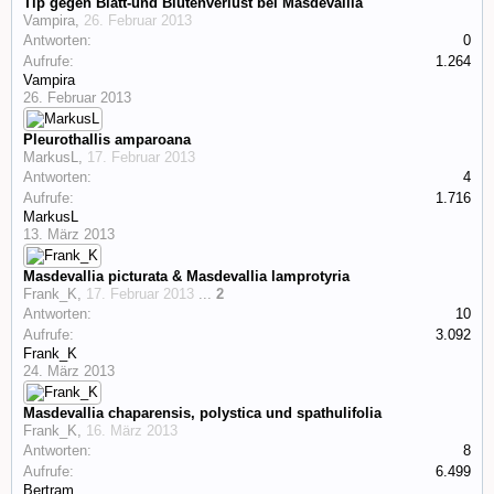
Tip gegen Blatt-und Blütenverlust bei Masdevallia
Vampira
,
26. Februar 2013
Antworten:
0
Aufrufe:
1.264
Vampira
26. Februar 2013
Pleurothallis amparoana
MarkusL
,
17. Februar 2013
Antworten:
4
Aufrufe:
1.716
MarkusL
13. März 2013
Masdevallia picturata & Masdevallia lamprotyria
Frank_K
,
17. Februar 2013
...
2
Antworten:
10
Aufrufe:
3.092
Frank_K
24. März 2013
Masdevallia chaparensis, polystica und spathulifolia
Frank_K
,
16. März 2013
Antworten:
8
Aufrufe:
6.499
Bertram