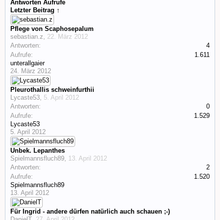
Antworten
Aufrufe
Letzter Beitrag ↑
Pflege von Scaphosepalum
sebastian.z
,
22. März 2012
Antworten:
4
Aufrufe:
1.611
unterallgaier
24. März 2012
Pleurothallis schweinfurthii
Lycaste53
,
5. April 2012
Antworten:
0
Aufrufe:
1.529
Lycaste53
5. April 2012
Unbek. Lepanthes
Spielmannsfluch89
,
13. April 2012
Antworten:
2
Aufrufe:
1.520
Spielmannsfluch89
13. April 2012
Für Ingrid - andere dürfen natürlich auch schauen ;-)
DanielT
,
27. April 2012