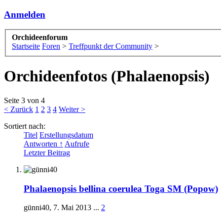
Anmelden
Orchideenforum
Startseite
Foren
>
Treffpunkt der Community
>
Orchideenfotos (Phalaenopsis)
Seite 3 von 4
< Zurück
1
2
3
4
Weiter >
Sortiert nach:
Titel
Erstellungsdatum
Antworten ↑
Aufrufe
Letzter Beitrag
Phalaenopsis bellina coerulea Toga SM (Popow)
günni40
,
7. Mai 2013
...
2