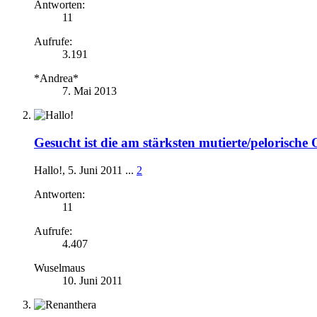
Antworten:
11
Aufrufe:
3.191
*Andrea*
7. Mai 2013
Gesucht ist die am stärksten mutierte/pelorische 
Hallo!
,
5. Juni 2011
...
2
Antworten:
11
Aufrufe:
4.407
Wuselmaus
10. Juni 2011