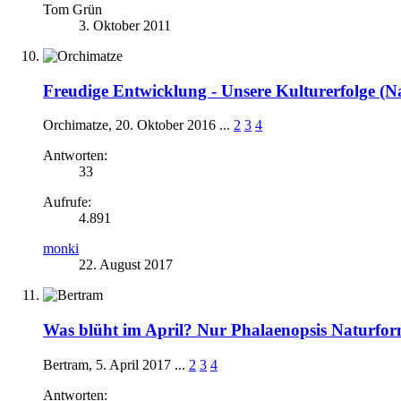
Tom Grün
3. Oktober 2011
Freudige Entwicklung - Unsere Kulturerfolge (
Orchimatze
,
20. Oktober 2016
...
2
3
4
Antworten:
33
Aufrufe:
4.891
monki
22. August 2017
Was blüht im April? Nur Phalaenopsis Naturfo
Bertram
,
5. April 2017
...
2
3
4
Antworten: