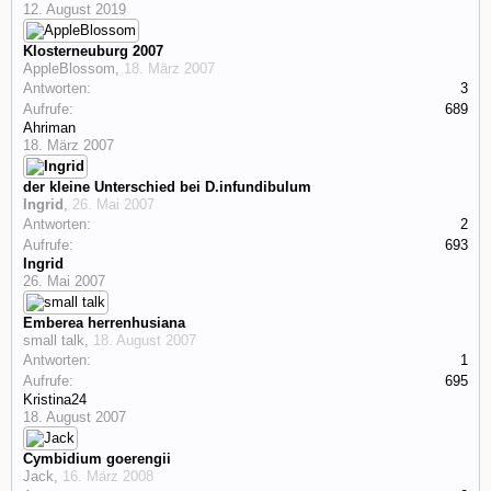
12. August 2019
Klosterneuburg 2007
AppleBlossom
,
18. März 2007
Antworten:
3
Aufrufe:
689
Ahriman
18. März 2007
der kleine Unterschied bei D.infundibulum
Ingrid
,
26. Mai 2007
Antworten:
2
Aufrufe:
693
Ingrid
26. Mai 2007
Emberea herrenhusiana
small talk
,
18. August 2007
Antworten:
1
Aufrufe:
695
Kristina24
18. August 2007
Cymbidium goerengii
Jack
,
16. März 2008