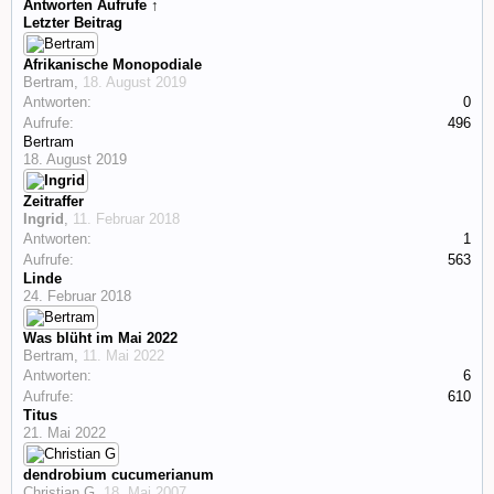
Antworten
Aufrufe ↑
Letzter Beitrag
Afrikanische Monopodiale
Bertram
,
18. August 2019
Antworten:
0
Aufrufe:
496
Bertram
18. August 2019
Zeitraffer
Ingrid
,
11. Februar 2018
Antworten:
1
Aufrufe:
563
Linde
24. Februar 2018
Was blüht im Mai 2022
Bertram
,
11. Mai 2022
Antworten:
6
Aufrufe:
610
Titus
21. Mai 2022
dendrobium cucumerianum
Christian G
,
18. Mai 2007