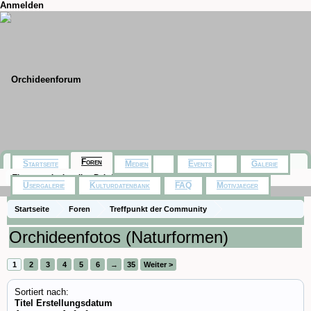
Anmelden
Foren
Startseite
Medien
Events
Galerie
Themen mit aktuellen Beiträgen
Usergalerie
Kulturdatenbank
FAQ
Motivjaeger
Startseite
Foren
Treffpunkt der Community
Orchideenfotos (Naturformen)
1
2
3
4
5
6
→
35
Weiter >
Sortiert nach:
Titel
Erstellungsdatum