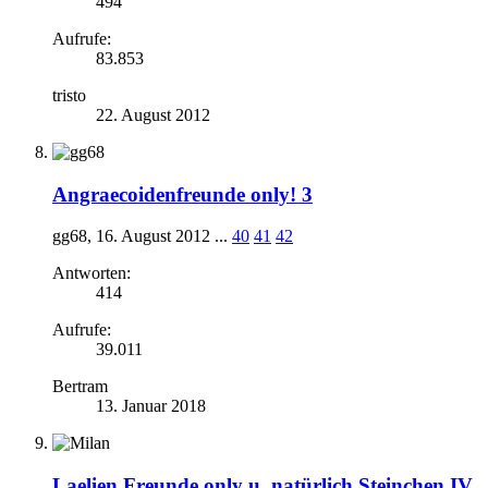
494
Aufrufe:
83.853
tristo
22. August 2012
Angraecoidenfreunde only! 3
gg68
,
16. August 2012
...
40
41
42
Antworten:
414
Aufrufe:
39.011
Bertram
13. Januar 2018
Laelien Freunde only u. natürlich Steinchen IV