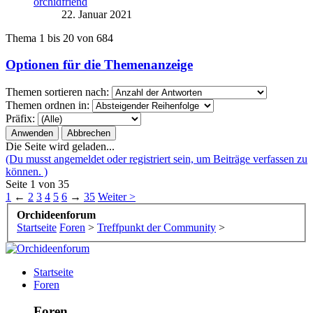
orchidfriend
22. Januar 2021
Thema 1 bis 20 von 684
Optionen für die Themenanzeige
Themen sortieren nach:
Themen ordnen in:
Präfix:
Die Seite wird geladen...
(Du musst angemeldet oder registriert sein, um Beiträge verfassen zu
können. )
Seite 1 von 35
1
←
2
3
4
5
6
→
35
Weiter >
Orchideenforum
Startseite
Foren
>
Treffpunkt der Community
>
Startseite
Foren
Foren