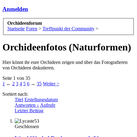
Anmelden
Orchideenforum
Startseite
Foren
>
Treffpunkt der Community
>
Orchideenfotos (Naturformen)
Hier könnt ihr eure Orchideen zeigen und über das Fotografieren
von Orchideen diskutieren.
Seite 1 von 35
1
←
2
3
4
5
6
→
35
Weiter >
Sortiert nach:
Titel
Erstellungsdatum
Antworten ↓
Aufrufe
Letzter Beitrag
Geschlossen