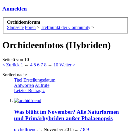
Anmelden
Orchideenforum
Startseite
Foren
>
Treffpunkt der Community
>
Orchideenfotos (Hybriden)
Seite 6 von 10
< Zurück
1
←
4
5
6
7
8
→
10
Weiter >
Sortiert nach:
Titel
Erstellungsdatum
Antworten
Aufrufe
Letzter Beitrag ↓
Was blüht im November? Alle Naturformen
und Primärhybriden außer Phalaenopsis
orchidfriend
,
1. November 2015
...
7
8
9