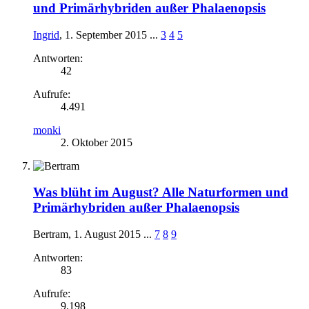
und Primärhybriden außer Phalaenopsis
Ingrid
,
1. September 2015
...
3
4
5
Antworten:
42
Aufrufe:
4.491
monki
2. Oktober 2015
Was blüht im August? Alle Naturformen und
Primärhybriden außer Phalaenopsis
Bertram
,
1. August 2015
...
7
8
9
Antworten:
83
Aufrufe:
9.198