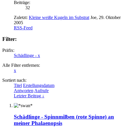
Beiträge:
32
Zuletzt:
Kleine weiße Kugeln im Substrat
Joe
,
29. Oktober
2005
RSS-Feed
Filter:
Präfix:
Schädlinge -
x
Alle Filter entfernen:
x
Sortiert nach:
Titel
Erstellungsdatum
Antworten
Aufrufe
Letzter Beitrag ↓
Schädlinge -
Spinnmilben (rote Spinne) an
meiner Phalaenopsis