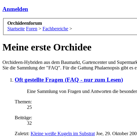
Anmelden
Orchideenforum
Startseite
Foren
>
Fachbereiche
>
Meine erste Orchidee
Orchideen-Hybriden aus dem Baumarkt, Gartencenter und Supermarkt: 
Sie die Sammlung der "FAQ". Für die Gattung Phalaenopsis gibt es e
Oft gestellte Fragen (FAQ - nur zum Lesen)
Eine Sammlung von Fragen und Antworten die besonders 
Themen:
25
Beiträge:
32
Zuletzt:
Kleine weiße Kugeln im Substrat
Joe
,
29. Oktober 200