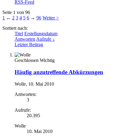
RSS-Feed
Seite 1 von 96
1
←
2
3
4
5
6
→
96
Weiter >
Sortiert nach:
Titel
Erstellungsdatum
Antworten
Aufrufe ↓
Letzter Beitrag
Geschlossen
Wichtig
Häufig anzutreffende Abkürzungen
Wolle
,
10. Mai 2010
Antworten:
3
Aufrufe:
20.395
Wolle
10. Mai 2010