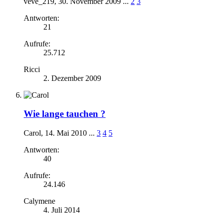
veve_219
,
30. November 2009
...
2
3
Antworten:
21
Aufrufe:
25.712
Ricci
2. Dezember 2009
Wie lange tauchen ?
Carol
,
14. Mai 2010
...
3
4
5
Antworten:
40
Aufrufe:
24.146
Calymene
4. Juli 2014