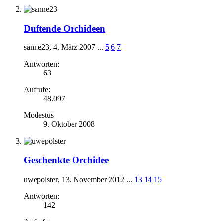
Duftende Orchideen
sanne23
,
4. März 2007
...
5
6
7
Antworten:
63
Aufrufe:
48.097
Modestus
9. Oktober 2008
Geschenkte Orchidee
uwepolster
,
13. November 2012
...
13
14
15
Antworten:
142