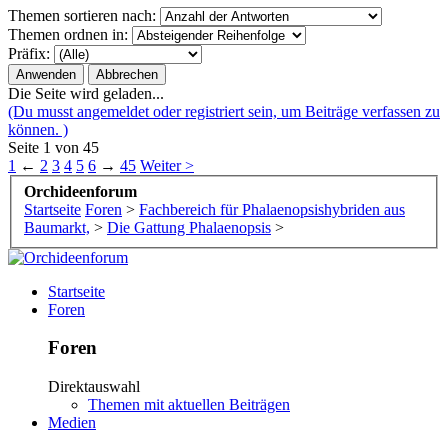
Themen sortieren nach:
Themen ordnen in:
Präfix:
Die Seite wird geladen...
(Du musst angemeldet oder registriert sein, um Beiträge verfassen zu
können. )
Seite 1 von 45
1
←
2
3
4
5
6
→
45
Weiter >
Orchideenforum
Startseite
Foren
>
Fachbereich für Phalaenopsishybriden aus
Baumarkt,
>
Die Gattung Phalaenopsis
>
Startseite
Foren
Foren
Direktauswahl
Themen mit aktuellen Beiträgen
Medien