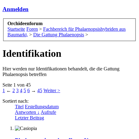
Anmelden
Orchideenforum
Startseite
Foren
>
Fachbereich für Phalaenopsishybriden aus
Baumarkt,
>
Die Gattung Phalaenopsis
>
Identifikation
Hier werden nur Identifikationen behandelt, die die Gattung
Phalaenopsis betreffen
Seite 1 von 45
1
←
2
3
4
5
6
→
45
Weiter >
Sortiert nach:
Titel
Erstellungsdatum
Antworten ↓
Aufrufe
Letzter Beitrag