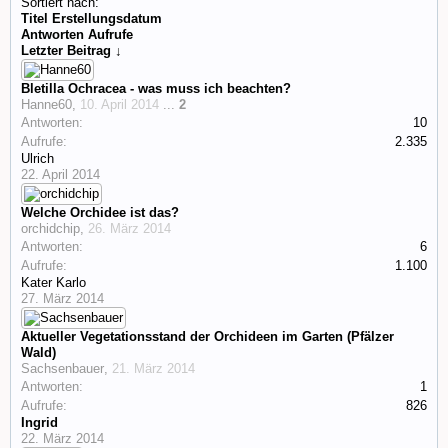
Sortiert nach:
Titel
Erstellungsdatum
Antworten
Aufrufe
Letzter Beitrag ↓
Bletilla Ochracea - was muss ich beachten?
Hanne60
,
10. April 2014
...
2
Antworten:
10
Aufrufe:
2.335
Ulrich
22. April 2014
Welche Orchidee ist das?
orchidchip
,
26. März 2014
Antworten:
6
Aufrufe:
1.100
Kater Karlo
27. März 2014
Aktueller Vegetationsstand der Orchideen im Garten (Pfälzer
Wald)
Sachsenbauer
,
21. März 2014
Antworten:
1
Aufrufe:
826
Ingrid
22. März 2014