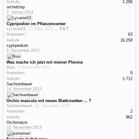
Aufrufe:
1.206
orchidchip
2. Januar 2014
Cypripedien im Pflanzencenter
Lycaste53
,
27. März 2012
...
5
6
7
Antworten:
63
Aufrufe:
16.258
cypripedium
5. Dezember 2013
Was mache ich jetzt mit meiner Pleione
Busi
,
7. November 2013
Antworten:
8
Aufrufe:
1.712
Sachsenbauer
14. November 2013
Orchis mascula mit neuen Blattrosetten ... ?
Sachsenbauer
,
10. November 2013
Antworten:
2
Aufrufe:
862
Orchimatze
10. November 2013