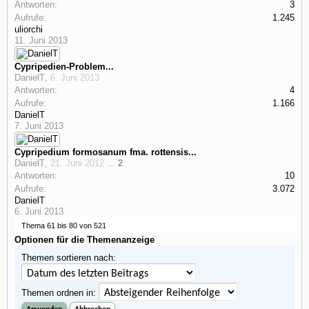
Antworten:
3
Aufrufe:
1.245
uliorchi
11. Juni 2013
Cypripedien-Problem...
DanielT
,
6. Juni 2013
Antworten:
4
Aufrufe:
1.166
DanielT
7. Juni 2013
Cypripedium formosanum fma. rottensis...
DanielT
,
21. Juni 2012
...
2
Antworten:
10
Aufrufe:
3.072
DanielT
6. Juni 2013
Thema 61 bis 80 von 521
Optionen für die Themenanzeige
Themen sortieren nach:
Themen ordnen in: