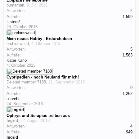
Epipactis helleborine
pumaman
,
9. Juli 2012
Antworten:
2
Aufrufe:
1.599
Listera*
25. Oktober 2013
Mein neues Hobby : Erdorchideen
orchidsworld
,
4. Oktober 2013
Antworten:
5
Aufrufe:
1.583
Kater Karlo
4. Oktober 2013
Cypripedien - noch Neuland für mich!
Deleted member 7188
,
21. September 2013
Antworten:
9
Aufrufe:
1.262
uliorchi
24. September 2013
Ophrys und Serapias treiben aus
Ingrid
,
22. August 2013
Antworten:
4
Aufrufe:
949
Ingrid