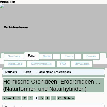
Anmelden
Foren
Startseite
Medien
Events
Galerie
Themen mit aktuellen Beiträgen
Usergalerie
Kulturdatenbank
FAQ
Motivjaeger
Startseite
Foren
Fachbereich Erdorchideen
Heimische Orchideen, Erdorchideen ...
(Naturformen und Naturhybriden)
< Zurück
1
2
3
4
5
6
→
27
Weiter >