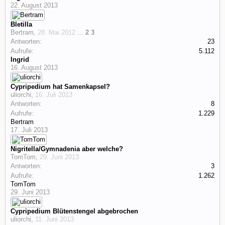
22. August 2013
Bletilla
Bertram
,
28. Mai 2012
...
2
3
Antworten:
23
Aufrufe:
5.112
Ingrid
16. August 2013
Cypripedium hat Samenkapsel?
uliorchi
,
16. Juli 2013
Antworten:
8
Aufrufe:
1.229
Bertram
17. Juli 2013
Nigritella/Gymnadenia aber welche?
TomTom
,
29. Juni 2013
Antworten:
3
Aufrufe:
1.262
TomTom
29. Juni 2013
Cypripedium Blütenstengel abgebrochen
uliorchi
,
11. Juni 2013