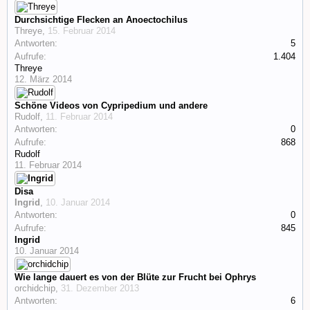
Durchsichtige Flecken an Anoectochilus
Threye
,
15. Februar 2014
Antworten:
5
Aufrufe:
1.404
Threye
12. März 2014
Schöne Videos von Cypripedium und andere
Rudolf
,
11. Februar 2014
Antworten:
0
Aufrufe:
868
Rudolf
11. Februar 2014
Disa
Ingrid
,
10. Januar 2014
Antworten:
0
Aufrufe:
845
Ingrid
10. Januar 2014
Wie lange dauert es von der Blüte zur Frucht bei Ophrys
orchidchip
,
31. Dezember 2013
Antworten:
6