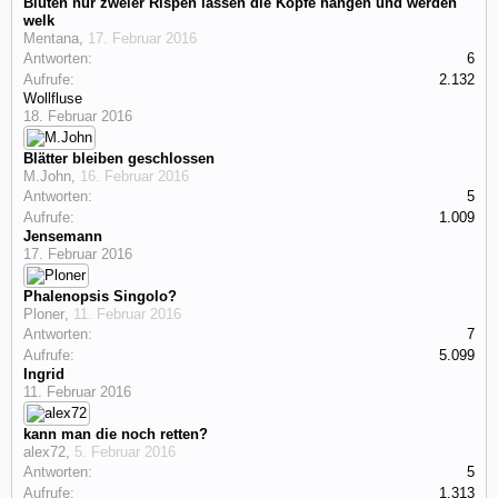
Blüten nur zweier Rispen lassen die Köpfe hängen und werden
welk
Mentana
,
17. Februar 2016
Antworten:
6
Aufrufe:
2.132
Wollfluse
18. Februar 2016
Blätter bleiben geschlossen
M.John
,
16. Februar 2016
Antworten:
5
Aufrufe:
1.009
Jensemann
17. Februar 2016
Phalenopsis Singolo?
Ploner
,
11. Februar 2016
Antworten:
7
Aufrufe:
5.099
Ingrid
11. Februar 2016
kann man die noch retten?
alex72
,
5. Februar 2016
Antworten:
5
Aufrufe:
1.313