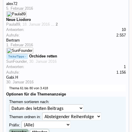
alex72
5. Februar 2016
Neue Liodoro
Paula89
,
18. Januar 2016
...
2
Antworten:
10
Aufrufe:
2.557
Bertram
1. Februar 2016
Orchidee retten
Tricks/Tipps -
SunFounder
,
30. Januar 2016
Antworten:
1
Aufrufe:
1.156
Gabi.H
30. Januar 2016
Thema 61 bis 80 von 3.418
Optionen für die Themenanzeige
Themen sortieren nach:
Themen ordnen in:
Präfix: