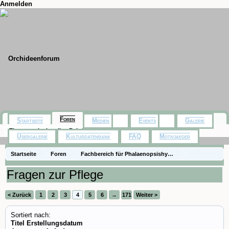
Anmelden
Foren
Startseite
Medien
Events
Galerie
Themen mit aktuellen Beiträgen
Usergalerie
Kulturdatenbank
FAQ
Motivjaeger
Startseite
Foren
Fachbereich für Phalaenopsishybriden aus Baumarkt,
Die Gattung Phalaenopsis
Fragen zur Pflege
< Zurück
1
2
3
4
5
6
→
171
Weiter >
Sortiert nach:
Titel
Erstellungsdatum