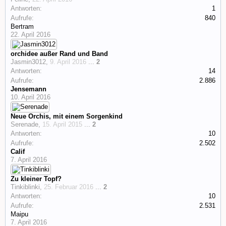
Antworten:
1
Aufrufe:
840
Bertram
22. April 2016
orchidee außer Rand und Band
Jasmin3012
,
9. April 2016
...
2
Antworten:
14
Aufrufe:
2.886
Jensemann
10. April 2016
Neue Orchis, mit einem Sorgenkind
Serenade
,
15. April 2015
...
2
Antworten:
10
Aufrufe:
2.502
Calif
7. April 2016
Zu kleiner Topf?
Tinkiblinki
,
25. Februar 2016
...
2
Antworten:
10
Aufrufe:
2.531
Maipu
7. April 2016