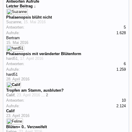
Antworten
Aufrufe
Letzter Beitrag ↓
Phalaenopsis blüht nicht
Suzanne
,
15. Mai 2016
Antworten:
5
Aufrufe:
1.628
Bertram
15. Mai 2016
Phalaenopsis mit veränderter Blütenform
hard51
,
17. April 2016
Antworten:
6
Aufrufe:
1.259
hard51
28. April 2016
Tropfen am Stamm, ausbluten?
Calif
,
23. April 2016
...
2
Antworten:
10
Aufrufe:
2.124
Calif
23. April 2016
Blüten= 0.. Verzweifelt
Feline
,
22. April 2016