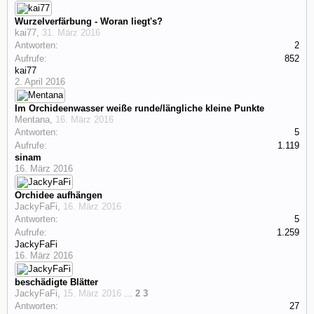
Wurzelverfärbung - Woran liegt's?
kai77
,
31. März 2016
Antworten:
2
Aufrufe:
852
kai77
2. April 2016
Im Orchideenwasser weiße runde/längliche kleine Punkte
Mentana
,
16. März 2016
Antworten:
5
Aufrufe:
1.119
sinam
16. März 2016
Orchidee aufhängen
JackyFaFi
,
16. März 2016
Antworten:
5
Aufrufe:
1.259
JackyFaFi
16. März 2016
beschädigte Blätter
JackyFaFi
,
15. März 2016
...
2
3
Antworten:
27