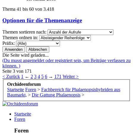
Thema 41 bis 60 von 3.418
Optionen für die Themenanzeige
Themen sortieren nach:
Themen ordnen in:
Präfix:
Die Seite wird geladen...
(Du musst angemeldet oder registriert sein, um Beiträge verfassen zu
können. )
Seite 3 von 171
< Zurück
1
←
2
3
4
5
6
→
171
Weiter >
Orchideenforum
Startseite
Foren
>
Fachbereich für Phalaenopsishybriden aus
Baumarkt,
>
Die Gattung Phalaenopsis
>
Startseite
Foren
Foren