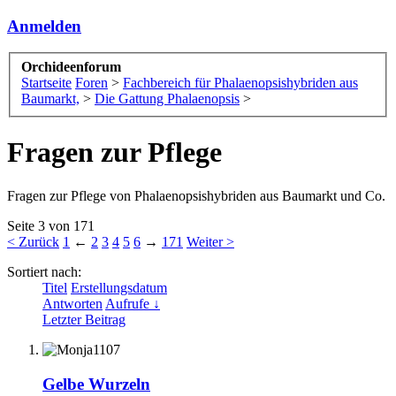
Anmelden
Orchideenforum
Startseite
Foren
>
Fachbereich für Phalaenopsishybriden aus
Baumarkt,
>
Die Gattung Phalaenopsis
>
Fragen zur Pflege
Fragen zur Pflege von Phalaenopsishybriden aus Baumarkt und Co.
Seite 3 von 171
< Zurück
1
←
2
3
4
5
6
→
171
Weiter >
Sortiert nach:
Titel
Erstellungsdatum
Antworten
Aufrufe ↓
Letzter Beitrag
Gelbe Wurzeln