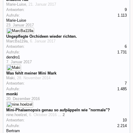
Marie-Luise
,
21. Januar 2017
Antworten:
9
Aufrufe:
1.113
Marie-Luise
23. Januar 2017
Ungepflegte Orchideen wieder richten.
MarcBa119a
,
6. Januar 2017
Antworten:
6
Aufrufe:
1.731
dendro1
7. Januar 2017
Was fehlt meiner Mini Mark
Maki
,
28. November 2014
Antworten:
7
Aufrufe:
1.485
monki
20. Dezember 2016
Mini-Phalaenopsis genau so aufpäppeln wie "normale"?
nine.hoelzel
,
6. Oktober 2016
...
2
Antworten:
10
Aufrufe:
2.214
Bertram