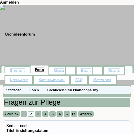
Anmelden
Foren
Startseite
Medien
Events
Galerie
Themen mit aktuellen Beiträgen
Usergalerie
Kulturdatenbank
FAQ
Motivjaeger
Startseite
Foren
Fachbereich für Phalaenopsishybriden aus Baumarkt,
Die Gattung Phalaenopsis
Fragen zur Pflege
< Zurück
1
2
3
4
5
6
→
171
Weiter >
Sortiert nach:
Titel
Erstellungsdatum