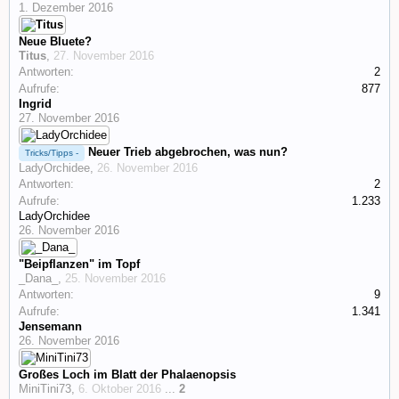
1. Dezember 2016
Neue Bluete?
Titus
,
27. November 2016
Antworten:
2
Aufrufe:
877
Ingrid
27. November 2016
Neuer Trieb abgebrochen, was nun?
Tricks/Tipps -
LadyOrchidee
,
26. November 2016
Antworten:
2
Aufrufe:
1.233
LadyOrchidee
26. November 2016
"Beipflanzen" im Topf
_Dana_
,
25. November 2016
Antworten:
9
Aufrufe:
1.341
Jensemann
26. November 2016
Großes Loch im Blatt der Phalaenopsis
MiniTini73
,
6. Oktober 2016
...
2