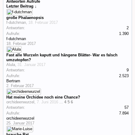
Antworten
Aufrufe
Letzter Beitrag ↓
große Phalaenopsis
f-dutchman
,
18. Februar 2017
Antworten:
2
Aufrufe:
1.390
f-dutchman
18. Februar 2017
Fast alle Wurzeln kaputt und hängene Blätter- War es falsch
umzutopfen?
Alula
,
31. Januar 2017
Antworten:
9
Aufrufe:
2.523
Bertram
2. Februar 2017
Hat meine Orchidee noch eine Chance?
orchideenwurzel
,
7. Juni 2016
...
4
5
6
Antworten:
57
Aufrufe:
7.894
orchideenwurzel
25. Januar 2017
brauche Rat