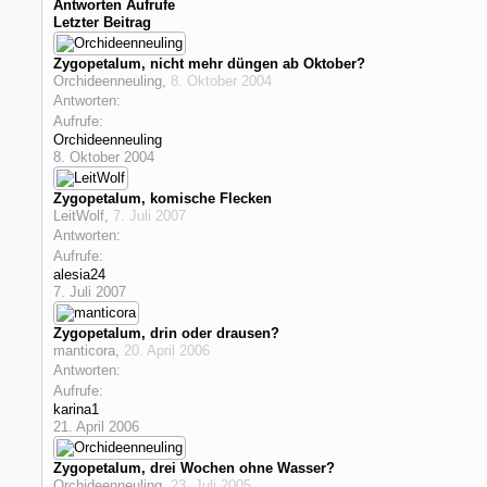
Antworten
Aufrufe
Letzter Beitrag
Zygopetalum, nicht mehr düngen ab Oktober?
Orchideenneuling
,
8. Oktober 2004
Antworten:
Aufrufe:
Orchideenneuling
8. Oktober 2004
Zygopetalum, komische Flecken
LeitWolf
,
7. Juli 2007
Antworten:
Aufrufe:
alesia24
7. Juli 2007
Zygopetalum, drin oder drausen?
manticora
,
20. April 2006
Antworten:
Aufrufe:
karina1
21. April 2006
Zygopetalum, drei Wochen ohne Wasser?
Orchideenneuling
,
23. Juli 2005