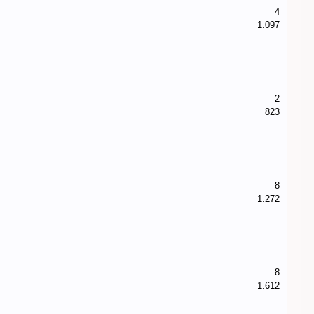
4
1.097
2
823
8
1.272
8
1.612