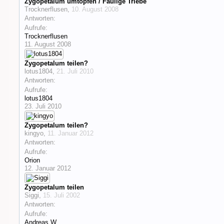
Zygopetalum umtopfen / Faulige Triebe
Trocknerflusen
,
10. August 2008
Antworten:
Aufrufe:
Trocknerflusen
11. August 2008
Zygopetalum teilen?
lotus1804
,
21. Juli 2010
Antworten:
Aufrufe:
lotus1804
23. Juli 2010
Zygopetalum teilen?
kingyo
,
11. Januar 2012
Antworten:
Aufrufe:
Orion
12. Januar 2012
Zygopetalum teilen
Siggi
,
15. Juli 2002
Antworten:
Aufrufe:
Andreas W.