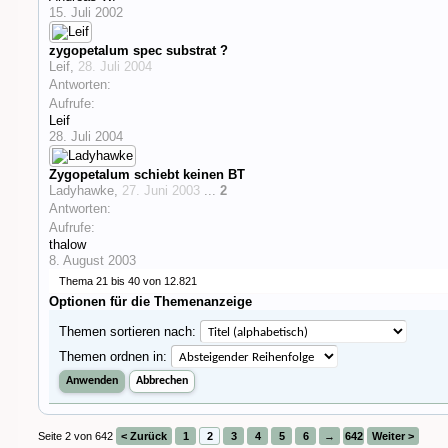
15. Juli 2002
zygopetalum spec substrat ?
Leif
,
28. Juli 2004
Antworten:
Aufrufe:
Leif
28. Juli 2004
Zygopetalum schiebt keinen BT
Ladyhawke
,
27. Juni 2003
...
2
Antworten:
Aufrufe:
thalow
8. August 2003
Thema 21 bis 40 von 12.821
Optionen für die Themenanzeige
Themen sortieren nach:
Themen ordnen in:
Seite 2 von 642
< Zurück
1
2
3
4
5
6
→
642
Weiter >