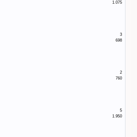
1.075
3
698
2
760
5
1.950