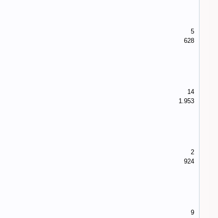
5
628
14
1.953
2
924
9