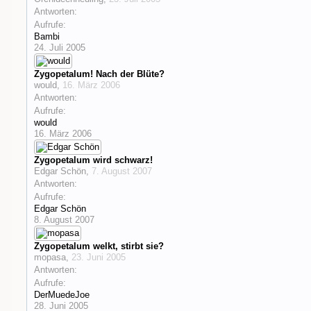
Antworten:
Aufrufe:
Bambi
24. Juli 2005
Zygopetalum! Nach der Blüte?
would
,
16. März 2006
Antworten:
Aufrufe:
would
16. März 2006
Zygopetalum wird schwarz!
Edgar Schön
,
7. August 2007
Antworten:
Aufrufe:
Edgar Schön
8. August 2007
Zygopetalum welkt, stirbt sie?
mopasa
,
23. Juni 2005
Antworten:
Aufrufe:
DerMuedeJoe
28. Juni 2005