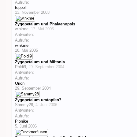
Aufrufe:
teppell
13. November 2003
Zygopetalum und Phalaenopsis
winkme
,
17. Mai 2005
Antworten:
Aufrufe:
winkme
18. Mai 2005
Zygopetalum und Miltonia
Poldi9
,
29. September 2004
Antworten:
Aufrufe:
Orion
29. September 2004
Zygopetalum umtopfen?
Sammy28
,
4. Juni 2006
Antworten:
Aufrufe:
Pionike
5. Juni 2006