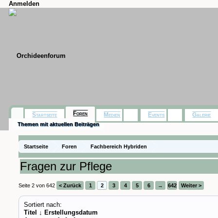
Anmelden
Foren
Startseite
Medien
Events
Galerie
Themen mit aktuellen Beiträgen
Startseite
Foren
Fachbereich Hybriden
Fragen zur Pflege
Seite 2 von 642
< Zurück
1
2
3
4
5
6
→
642
Weiter >
Sortiert nach:
Titel ↓
Erstellungsdatum