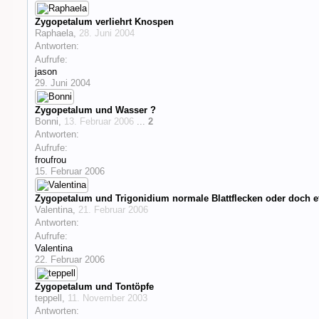
Zygopetalum verliehrt Knospen
Raphaela
,
28. Juni 2004
Antworten:
Aufrufe:
jason
29. Juni 2004
Zygopetalum und Wasser ?
Bonni
,
13. Februar 2006
...
2
Antworten:
Aufrufe:
froufrou
15. Februar 2006
Zygopetalum und Trigonidium normale Blattflecken oder doch 
Valentina
,
21. Februar 2006
Antworten:
Aufrufe:
Valentina
22. Februar 2006
Zygopetalum und Tontöpfe
teppell
,
11. November 2003
Antworten: