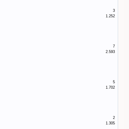
3
1.252
7
2.593
5
1.702
2
1.305