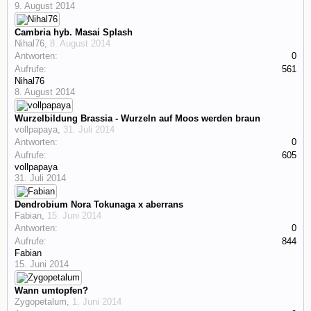
9. August 2014
Cambria hyb. Masai Splash
Nihal76
,
8. August 2014
Antworten:
0
Aufrufe:
561
Nihal76
8. August 2014
Wurzelbildung Brassia - Wurzeln auf Moos werden braun
vollpapaya
,
31. Juli 2014
Antworten:
0
Aufrufe:
605
vollpapaya
31. Juli 2014
Dendrobium Nora Tokunaga x aberrans
Fabian
,
15. Juni 2014
Antworten:
0
Aufrufe:
844
Fabian
15. Juni 2014
Wann umtopfen?
Zygopetalum
,
1. Juni 2014