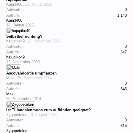
Kairi3408
,
18. Januar 2016
Antworten:
0
Aufrufe:
1.148
Kairi3408
18. Januar 2016
Selbstbefruchtung?
hajupiko49
,
12. November 2015
Antworten:
0
Aufrufe:
647
hajupiko49
12. November 2015
Ascovandoritis umpflanzen
Maki
,
20. September 2014
Antworten:
0
Aufrufe:
546
Maki
20. September 2014
Ist Tillandsienmoos zum aufbinden geeignet?
Zygopetalum
,
9. August 2014
Antworten:
0
Aufrufe:
614
Zygopetalum