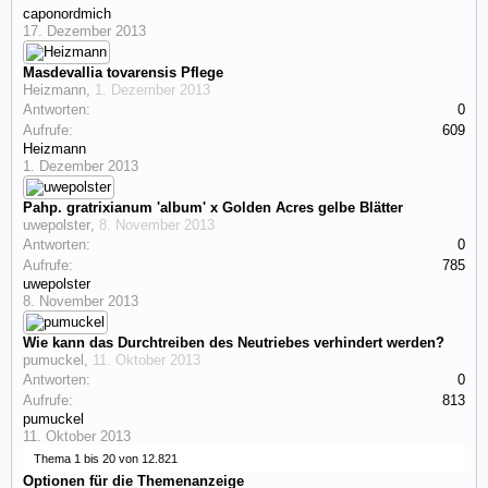
caponordmich
17. Dezember 2013
Masdevallia tovarensis Pflege
Heizmann
,
1. Dezember 2013
Antworten:
0
Aufrufe:
609
Heizmann
1. Dezember 2013
Pahp. gratrixianum 'album' x Golden Acres gelbe Blätter
uwepolster
,
8. November 2013
Antworten:
0
Aufrufe:
785
uwepolster
8. November 2013
Wie kann das Durchtreiben des Neutriebes verhindert werden?
pumuckel
,
11. Oktober 2013
Antworten:
0
Aufrufe:
813
pumuckel
11. Oktober 2013
Thema 1 bis 20 von 12.821
Optionen für die Themenanzeige