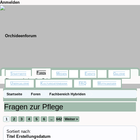
Anmelden
Foren
Startseite
Medien
Events
Galerie
Themen mit aktuellen Beiträgen
Usergalerie
Kulturdatenbank
FAQ
Motivjaeger
Startseite
Foren
Fachbereich Hybriden
Fragen zur Pflege
1
2
3
4
5
6
→
642
Weiter >
Sortiert nach:
Titel
Erstellungsdatum