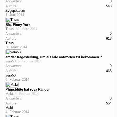
Antworten:
0
Aufrufe:
548
Zygopetalum
1. Juni 2014
Blc. Finny York
Titus
,
30. März 2014
Antworten:
0
Aufrufe:
618
Titus
30. März 2014
art der fragestellung, um als laie antworten zu bekommen ?
vera53
,
6. Februar 2014
Antworten:
0
Aufrufe:
468
vera53
6. Februar 2014
Phipsblüte hat rosa Ränder
Maki
,
4. Februar 2014
Antworten:
0
Aufrufe:
564
Maki
4. Februar 2014