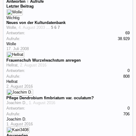
Antworten ↑
Aufrufe
Letzter Beitrag
Wichtig
Neues von der Kulturdatenbank
Wolle
,
4. August 2003
...
5
6
7
Antworten:
69
Aufrufe:
38.929
Wolle
17. Juli 2008
Frauenschuh Wurzelwachstum anregen
Hellrat
,
2. August 2016
Antworten:
0
Aufrufe:
808
Hellrat
2. August 2016
Pflege Dendrobium fimbriatum var. oculatum?
Joachim D.
,
1. August 2016
Antworten:
0
Aufrufe:
706
Joachim D.
1. August 2016
Aquaperlen