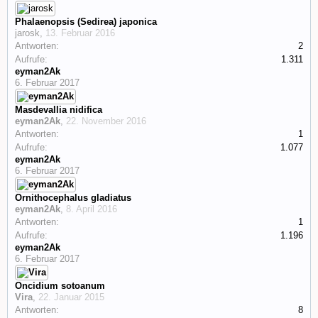
Phalaenopsis (Sedirea) japonica
jarosk
,
13. Februar 2016
Antworten:
2
Aufrufe:
1.311
eyman2Ak
6. Februar 2017
Masdevallia nidifica
eyman2Ak
,
22. November 2016
Antworten:
1
Aufrufe:
1.077
eyman2Ak
6. Februar 2017
Ornithocephalus gladiatus
eyman2Ak
,
8. April 2016
Antworten:
1
Aufrufe:
1.196
eyman2Ak
6. Februar 2017
Oncidium sotoanum
Vira
,
22. Januar 2015
Antworten:
8