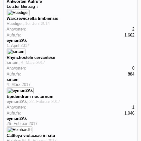
Antworten
Aufrufe
Letzter Beitrag ↓
Warczewiczella timbiensis
Ruediger
,
16. Juni 2014
Antworten:
2
Aufrufe:
1.662
eyman2Ak
1. April 2017
Rhynchostele cervantesii
sinam
,
4. März 2017
Antworten:
0
Aufrufe:
884
sinam
4. März 2017
Epidendrum nocturnum
eyman2Ak
,
22. Februar 2017
Antworten:
1
Aufrufe:
1.046
eyman2Ak
26. Februar 2017
Cattleya violaceae in situ
ReinhardH
,
9. Februar 2017