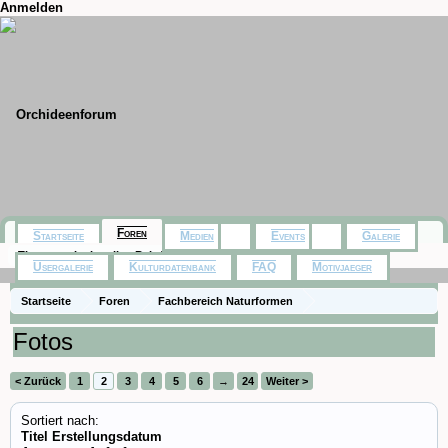
Anmelden
Foren
Startseite
Medien
Events
Galerie
Themen mit aktuellen Beiträgen
Usergalerie
Kulturdatenbank
FAQ
Motivjaeger
Startseite
Foren
Fachbereich Naturformen
Fotos
< Zurück
1
2
3
4
5
6
→
24
Weiter >
Sortiert nach:
Titel
Erstellungsdatum