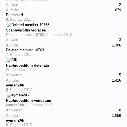
Antworten:
2
Aufrufe:
1.079
ReinhardH
9. Februar 2017
Scaphyglottis violacea
Deleted member 10763
,
8. Februar 2015
Antworten:
3
Aufrufe:
1.306
Deleted member 10763
7. Februar 2017
Paphiopedilum delenatii
Oli
,
27. März 2015
Antworten:
5
Aufrufe:
1.416
eyman2Ak
6. Februar 2017
Paphiopedilum venustum
eyman2Ak
,
6. Februar 2017
Antworten:
0
Aufrufe:
1.059
eyman2Ak
6. Februar 2017