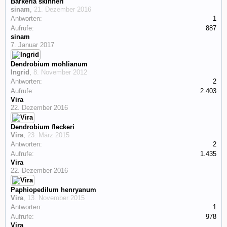
Barkeria skinneri
sinam
,
21. Dezember 2016
Antworten:
1
Aufrufe:
887
sinam
7. Januar 2017
Dendrobium mohlianum
Ingrid
,
8. November 2012
Antworten:
2
Aufrufe:
2.403
Vira
22. Dezember 2016
Dendrobium fleckeri
Vira
,
23. März 2015
Antworten:
2
Aufrufe:
1.435
Vira
22. Dezember 2016
Paphiopedilum henryanum
Vira
,
13. November 2015
Antworten:
1
Aufrufe:
978
Vira