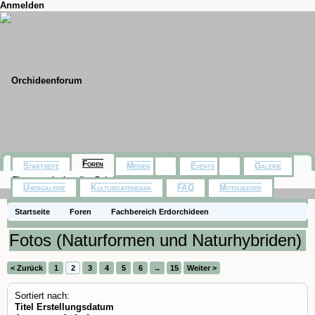
Anmelden
Foren
Startseite
Medien
Events
Galerie
Themen mit aktuellen Beiträgen
Usergalerie
Kulturdatenbank
FAQ
Motivjaeger
Startseite
Foren
Fachbereich Erdorchideen
Fotos (Naturformen und Naturhybriden)
< Zurück
1
2
3
4
5
6
→
15
Weiter >
Sortiert nach:
Titel
Erstellungsdatum