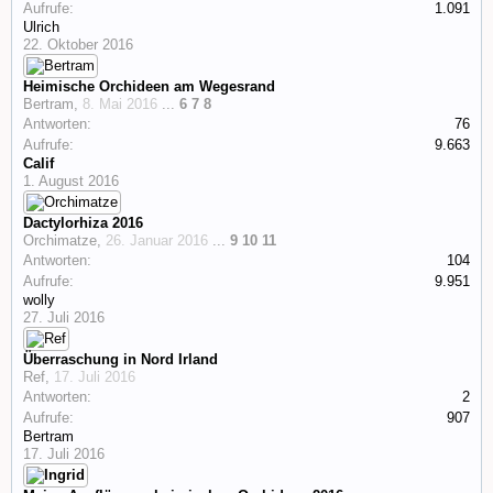
Aufrufe:
1.091
Ulrich
22. Oktober 2016
Heimische Orchideen am Wegesrand
Bertram
,
8. Mai 2016
...
6
7
8
Antworten:
76
Aufrufe:
9.663
Calif
1. August 2016
Dactylorhiza 2016
Orchimatze
,
26. Januar 2016
...
9
10
11
Antworten:
104
Aufrufe:
9.951
wolly
27. Juli 2016
Überraschung in Nord Irland
Ref
,
17. Juli 2016
Antworten:
2
Aufrufe:
907
Bertram
17. Juli 2016