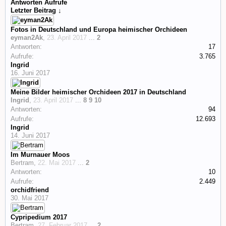
Antworten
Aufrufe
Letzter Beitrag ↓
Fotos in Deutschland und Europa heimischer Orchideen
eyman2Ak
,
23. April 2017
...
2
Antworten:
17
Aufrufe:
3.765
Ingrid
16. Juni 2017
Meine Bilder heimischer Orchideen 2017 in Deutschland
Ingrid
,
23. April 2017
...
8
9
10
Antworten:
94
Aufrufe:
12.693
Ingrid
14. Juni 2017
Im Murnauer Moos
Bertram
,
22. Mai 2017
...
2
Antworten:
10
Aufrufe:
2.449
orchidfriend
30. Mai 2017
Cypripedium 2017
Bertram
,
27. Februar 2017
...
2