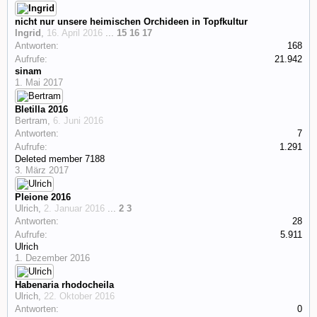
nicht nur unsere heimischen Orchideen in Topfkultur
Ingrid
,
16. April 2016
...
15
16
17
Antworten:
168
Aufrufe:
21.942
sinam
1. Mai 2017
Bletilla 2016
Bertram
,
6. Juni 2016
Antworten:
7
Aufrufe:
1.291
Deleted member 7188
3. März 2017
Pleione 2016
Ulrich
,
2. Januar 2016
...
2
3
Antworten:
28
Aufrufe:
5.911
Ulrich
1. Dezember 2016
Habenaria rhodocheila
Ulrich
,
22. Oktober 2016
Antworten:
0