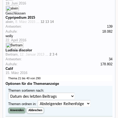
19. Juni 2016
Geschlossen
Cypripedium 2015
alwin
,
8. März 2015
...
12
13
14
Antworten:
139
Aufrufe:
18.082
wolly
22. April 2016
Ludisia discolor
Bertram
,
12. Januar 2013
...
2
3
4
Antworten:
34
Aufrufe:
178.802
Calif
15. März 2016
Thema 21 bis 40 von 290
Optionen für die Themenanzeige
Themen sortieren nach:
Themen ordnen in: