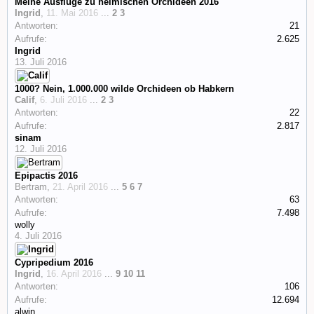
Meine Ausflüge zu heimischen Orchideen 2016
Ingrid
,
11. Mai 2016
...
2
3
Antworten:
21
Aufrufe:
2.625
Ingrid
13. Juli 2016
1000? Nein, 1.000.000 wilde Orchideen ob Habkern
Calif
,
6. Juli 2016
...
2
3
Antworten:
22
Aufrufe:
2.817
sinam
12. Juli 2016
Epipactis 2016
Bertram
,
21. April 2016
...
5
6
7
Antworten:
63
Aufrufe:
7.498
wolly
4. Juli 2016
Cypripedium 2016
Ingrid
,
16. April 2016
...
9
10
11
Antworten:
106
Aufrufe:
12.694
alwin